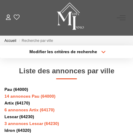
A VENDRE
Accueil
Recherche par ville
A LOUER
Modifier les critères de recherche
Type de transaction
Localisation
Acheter
Localisation
ESTIMATION
Liste des annonces par ville
Type de bien
Sélectionnez...
Surface min
GESTION LOCATIVE
Pau (64000)
Plus de critères
Budget max
14 annonces Pau (64000)
NOS AGENCES
Artix (64170)
Créer une alerte
6 annonces Artix (64170)
Lescar (64230)
TÉMOIGNAGES
3 annonces Lescar (64230)
Idron (64320)