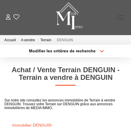
A VENDRE
Accueil
A vendre
Terrain
DENGUIN
A LOUER
Modifier les critères de recherche
Type de transaction
Localisation
Acheter
Localisation
ESTIMATION
Achat / Vente Terrain DENGUIN -
Type de bien
Sélectionnez...
Surface min
Terrain a vendre à DENGUIN
GESTION LOCATIVE
Plus de critères
Budget max
NOS AGENCES
Sur notre site consultez les annonces immobilière de Terrain à vendre
DENGUIN. Trouvez votre Terrain sur DENGUIN grâce aux annonces
Créer une alerte
immobilières de MEDIA IMMO.
TÉMOIGNAGES
Immobilier DENGUIN