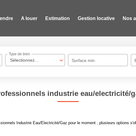
vendre
A louer
Estimation
Gestion locative
Nos 
Type de bien
Sélectionnez...
Surface min
ofessionnels industrie eau/electricité/
ionnels Industrie Eau/Electricité/Gaz pour le moment , plusieurs options s'of