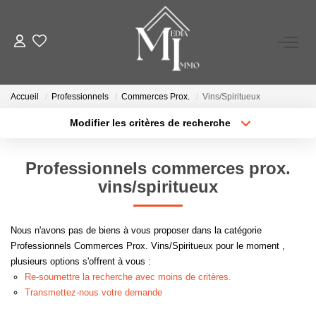
A VENDRE
Accueil
Professionnels
Commerces Prox.
Vins/Spiritueux
A LOUER
Modifier les critères de recherche
Type de transaction
Localisation
Acheter
Localisation
ESTIMATION
Professionnels commerces prox.
Type de bien
Sélectionnez...
Surface min
vins/spiritueux
GESTION LOCATIVE
Plus de critères
Budget max
Nous n'avons pas de biens à vous proposer dans la catégorie
NOS AGENCES
Professionnels Commerces Prox. Vins/Spiritueux pour le moment ,
Créer une alerte
plusieurs options s'offrent à vous :
Re-soumettre la recherche avec moins de critères.
TÉMOIGNAGES
Transmettez-nous votre demande