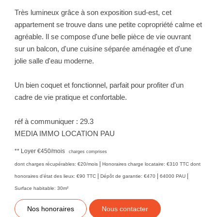
Très lumineux grâce à son exposition sud-est, cet
appartement se trouve dans une petite copropriété calme et
agréable. Il se compose d'une belle pièce de vie ouvrant
sur un balcon, d'une cuisine séparée aménagée et d'une
jolie salle d'eau moderne.
Un bien coquet et fonctionnel, parfait pour profiter d'un
cadre de vie pratique et confortable.
réf à communiquer : 29.3
MEDIA IMMO LOCATION PAU
**
Loyer €450/mois
charges comprises
|
dont charges récupérables: €20/mois
Honoraires charge locataire: €310 TTC
dont
|
|
|
honoraires d'état des lieux: €90 TTC
Dépôt de garantie: €470
64000 PAU
Surface habitable: 30m²
Nos honoraires
Nous contacter