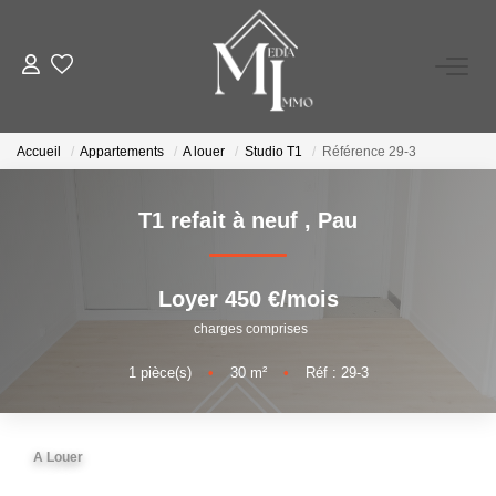
A VENDRE
Accueil
Appartements
A louer
Studio T1
Référence 29-3
A LOUER
T1 refait à neuf
,
Pau
ESTIMATION
Loyer 450 €/mois
GESTION LOCATIVE
charges comprises
1
pièce(s)
•
30
m²
•
Réf : 29-3
NOS AGENCES
TÉMOIGNAGES
A Louer