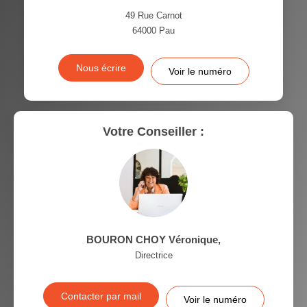
VOITURE
49 Rue Carnot
64000
Pau
DISTANCE DE L'AÉROPORT :
SUPERFICIE :
Nous écrire
Voir le numéro
RÉSULTATS DES LYCÉES
ECOLES ET CRÈCHES
RESTAURANTS ET CAFÉS
COMMERCES
Votre Conseiller :
MÉDECINS
BOURON CHOY Véronique
,
Directrice
Contacter par mail
Voir le numéro