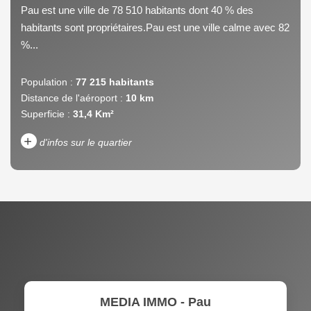
Pau est une ville de 78 510 habitants dont 40 % des
habitants sont propriétaires.Pau est une ville calme avec 82
%...
Population :
77 215 habitants
Distance de l'aéroport :
10 km
Superficie :
31,4 Km²
+
d'infos sur le quartier
DENSITÉ DE POPULATION
ENFANTS ET ADOLESCENTS
AGE MOYEN
REVENU MENSUEL PAR
MÉNAGE
TAUX DE PROPRIÉTAIRES
TAUX D'HABITATION
MEDIA IMMO - Pau
TAXE FONCIÈRE
PART DES MÉNAGES SANS