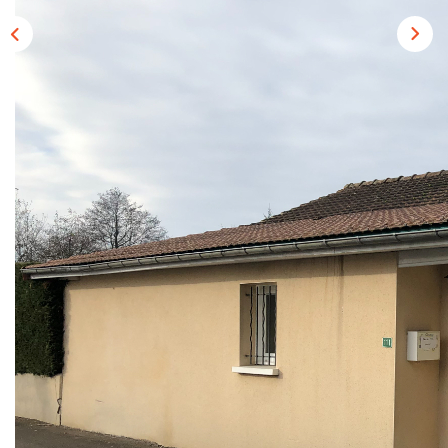
CONTACT
EN
Description
Réf : 477
coquette villa de plain pied dans une impasse au calme,
comprenant
une entrée avec placard, une jolie pièce de vie de 39m²
avec cuisine semi équipée ouverte .