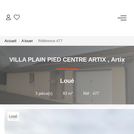
A VENDRE
Accueil
A louer
Référence 477
A LOUER
VILLA PLAIN PIED CENTRE ARTIX
,
Artix
ESTIMATION
Loué
GESTION LOCATIVE
3
pièce(s)
•
83
m²
•
Réf : 477
NOS AGENCES
Loué
TÉMOIGNAGES