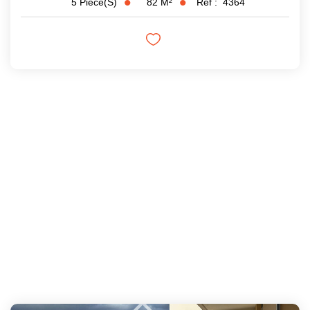
82
M²
Réf :
4364
5
Pièce(s)