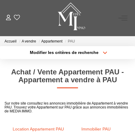
A VENDRE
Accueil
A vendre
Appartement
PAU
A LOUER
Modifier les critères de recherche
Type de transaction
Localisation
Acheter
Localisation
ESTIMATION
Achat / Vente Appartement PAU -
Type de bien
Sélectionnez...
Surface min
Appartement a vendre à PAU
GESTION LOCATIVE
Plus de critères
Budget max
NOS AGENCES
Sur notre site consultez les annonces immobilière de Appartement à vendre
PAU. Trouvez votre Appartement sur PAU grâce aux annonces immobilières
Créer une alerte
de MEDIA IMMO.
TÉMOIGNAGES
Location Appartement PAU
Immobilier PAU