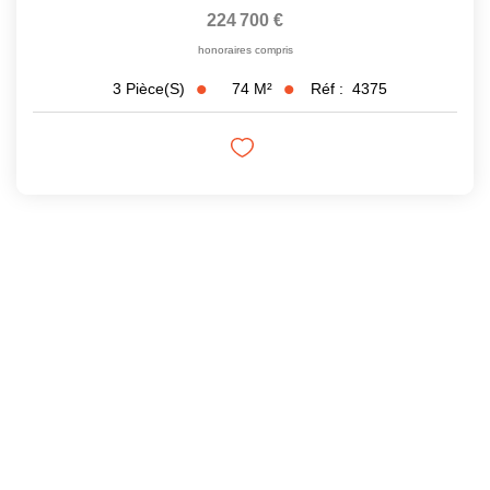
224 700 €
honoraires compris
74
M²
Réf :
4375
3
Pièce(s)