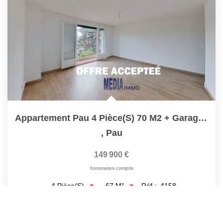
Appartement Pau 4 Pièce(s) 70 M2 + Garage Individuel + Cave
,
Pau
149 900 €
honoraires compris
67
M²
Réf :
4158
4
Pièce(s)