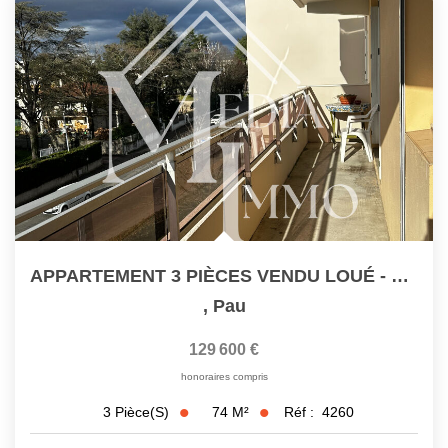
APPARTEMENT 3 PIÈCES VENDU LOUÉ - PAU
,
Pau
129 600 €
honoraires compris
74
M²
Réf :
4260
3
Pièce(s)