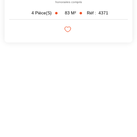
honoraires compris
83
M²
Réf :
4371
4
Pièce(s)