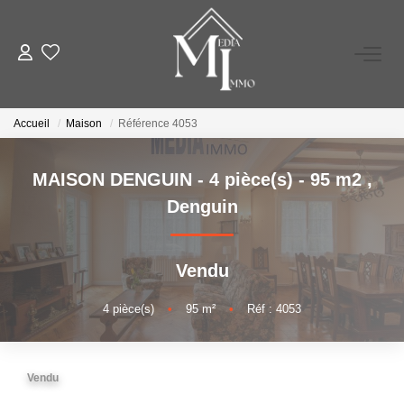
A VENDRE
Accueil
Maison
Référence 4053
A LOUER
MAISON DENGUIN - 4 pièce(s) - 95 m2
,
ESTIMATION
Denguin
GESTION LOCATIVE
Vendu
NOS AGENCES
4
pièce(s)
•
95
m²
•
Réf : 4053
TÉMOIGNAGES
Vendu