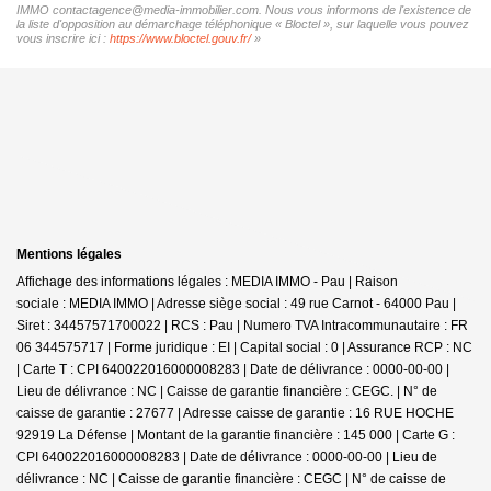
IMMO contactagence@media-immobilier.com. Nous vous informons de l'existence de
la liste d'opposition au démarchage téléphonique « Bloctel », sur laquelle vous pouvez
vous inscrire ici :
https://www.bloctel.gouv.fr/
»
Mentions légales
Affichage des informations légales : MEDIA IMMO - Pau | Raison
sociale : MEDIA IMMO | Adresse siège social : 49 rue Carnot - 64000 Pau |
Siret : 34457571700022 | RCS : Pau | Numero TVA Intracommunautaire : FR
06 344575717 | Forme juridique : EI | Capital social : 0 | Assurance RCP : NC
|
Carte T : CPI 640022016000008283 | Date de délivrance : 0000-00-00 |
Lieu de délivrance : NC | Caisse de garantie financière : CEGC. | N° de
caisse de garantie : 27677 | Adresse caisse de garantie : 16 RUE HOCHE
92919 La Défense | Montant de la garantie financière : 145 000 | Carte G :
CPI 640022016000008283 | Date de délivrance : 0000-00-00 | Lieu de
délivrance : NC | Caisse de garantie financière : CEGC | N° de caisse de