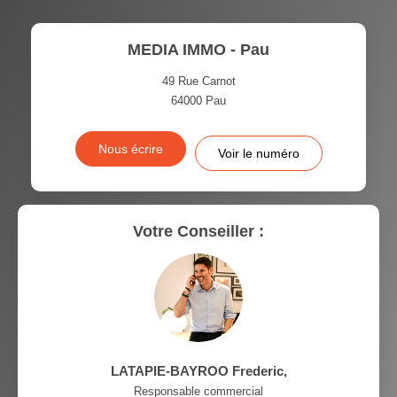
TAUX DE PROPRIÉTAIRES
TAUX D'HABITATION
MEDIA IMMO - Pau
TAXE FONCIÈRE
PART DES MÉNAGES SANS
VOITURE
49 Rue Carnot
64000
Pau
DISTANCE DE L'AÉROPORT :
SUPERFICIE :
Nous écrire
Voir le numéro
RÉSULTATS DES LYCÉES
ECOLES ET CRÈCHES
RESTAURANTS ET CAFÉS
COMMERCES
Votre Conseiller :
MÉDECINS
LATAPIE-BAYROO Frederic
,
Responsable commercial